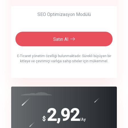
SEO Optimizasyon Modülü
Satın Al
E-Ticaret yönetim özelliği bulunmaktadır. Sürekli büyüyen bir
kitleye ve çevrimiçi varlığa sahip siteler için mükemmel.
crm auto cync
click to call back
240
2,92
$
$
/year
/Ay
track energy costs