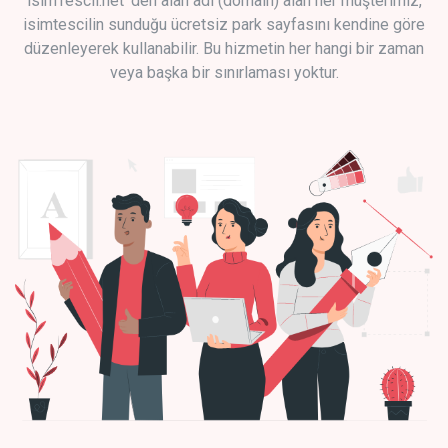
isimTescil.net 'den alan adı (domain) alan her müşterimiz,
isimtescilin sunduğu ücretsiz park sayfasını kendine göre
düzenleyerek kullanabilir. Bu hizmetin her hangi bir zaman
veya başka bir sınırlaması yoktur.