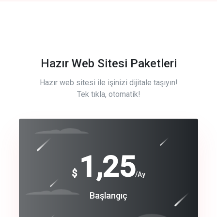
Hazır Web Sitesi Paketleri
Hazır web sitesi ile işinizi dijitale taşıyın!
Tek tıkla, otomatik!
Free
1,25
$
/Ay
Basic
Başlangıç