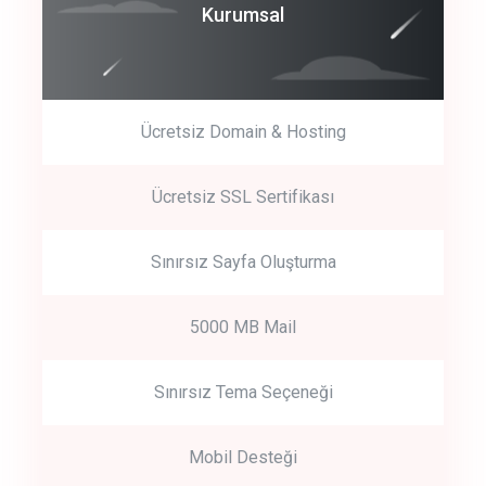
Coroprate
Kurumsal
predictive dialing
Ücretsiz Domain & Hosting
Get Started
Ücretsiz SSL Sertifikası
Start by trying our service for 30 days free trial no credit card
required.
Sınırsız Sayfa Oluşturma
5000 MB Mail
Sınırsız Tema Seçeneği
Mobil Desteği