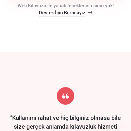
crm auto cync
Web Kılavuzu ile yapabileceklerinin sınırı yok!
Destek İçin Buradayız
click to call back
track energy costs
predictive dialing
Get Started
Start by trying our service for 30 days free trial no credit card
required.
"Kullanımı rahat ve hiç bilginiz olmasa bile
size gerçek anlamda kılavuzluk hizmeti